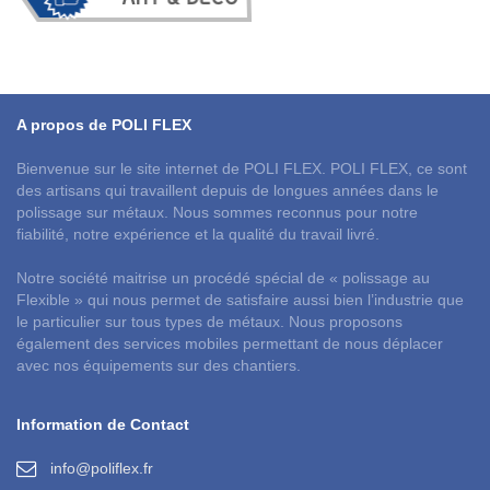
A propos de POLI FLEX
Bienvenue sur le site internet de POLI FLEX. POLI FLEX, ce sont
des artisans qui travaillent depuis de longues années dans le
polissage sur métaux. Nous sommes reconnus pour notre
fiabilité, notre expérience et la qualité du travail livré.
Notre société maitrise un procédé spécial de « polissage au
Flexible » qui nous permet de satisfaire aussi bien l’industrie que
le particulier sur tous types de métaux. Nous proposons
également des services mobiles permettant de nous déplacer
avec nos équipements sur des chantiers.
Information de Contact
info@poliflex.fr